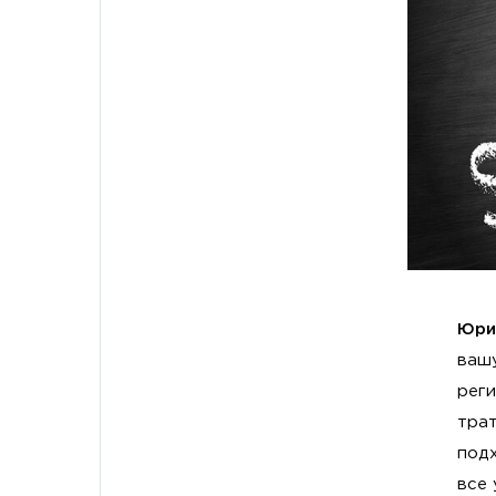
Юри
вашу
рег
трат
подх
все 