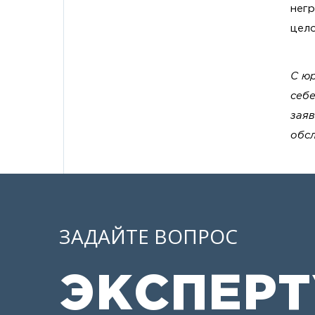
негр
цело
С ю
себе
заяв
обс
ЗАДАЙТЕ ВОПРОС
ЭКСПЕРТ