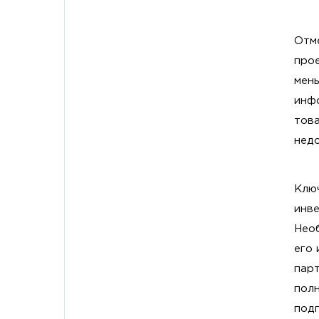
Отме
прое
мень
инф
това
нед
Ключ
инве
Нео
его 
парт
полн
подп