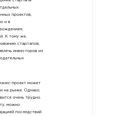
дение стартапа
отдельных
енных проектов,
о и в
вождением,
. К тому же,
живанию стартапов,
влечь инвесторов из
нодательных
бизнес-проект может
и на рынке. Однако,
вится очень трудно.
ту, можно
идацией последствий