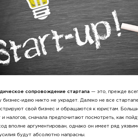
дическое сопровождение стартапа
— это, прежде всег
 бизнес-идею никто не украдет. Далеко не все старта
истрируют свой бизнес и обращаются к юристам. Больши
 и налогов, сначала предпочитают посмотреть, как пойд
од вполне аргументирован, однако он имеет ряд уязвим
усилия будут абсолютно напрасны.