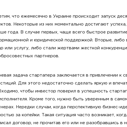
тим, что ежемесячно в Украине происходит запуск дес
ктов. Некоторые из них моментально достигают успеха,
ше года. В случае первых, чаще всего быстрое развити
ормационной и юридической поддержкой. Вторые, либо 
р или услугу, либо стали жертвами жесткой конкуренци
обросовестных партнеров.
евая задача стартапера заключается в привлечении к с
стиций. Для этого недостаточно сделать яркую и впеч
бходимо, чтобы инвестор поверил в успешность стартап
исполнителя. Кроме того, нужно быть уверенным в само
нерах. Нередки случаи, когда перспективную бизнес-и
остью за копейки. Такая ситуация часто возникает, ког
исал договор, не прочитав его или не разобравшись в 