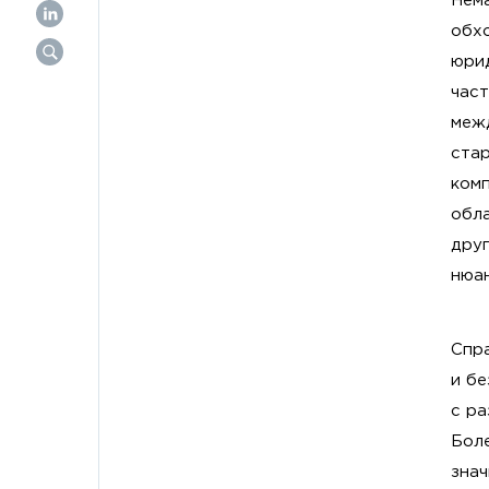
Нем
обх
юрид
част
меж
стар
ком
обл
друг
нюа
Спра
и бе
с ра
Боле
знач