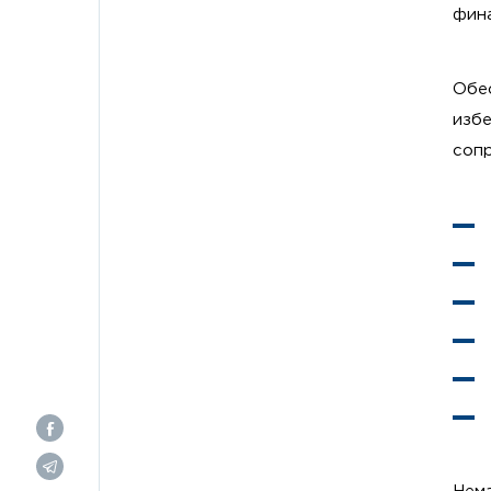
фин
Обе
изб
сопр