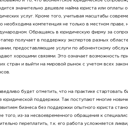
аловажно и то, что абонентское юридическое сопровож
одится значительно дешевле найма юриста или оплаты 
ических услуг. Кроме того, учитывая масштабы соврем
о необходима компетенция не только в местном праве, н
дународном. Обращаясь в юридическую фирму за сопро
тапер получает в поддержку экспертов разных областей
пании, предоставляющие услуги по абонентскому обслу
адают хорошими связями. Это означает возможность при
их стран и выйти на мировой рынок с учетом всех зако
нсов.
ведливо будет отметить, что на практике стартовать 
з юридической поддержки. Так поступают многие новичк
звитием бизнеса без поддержки опытного юриста стано
е того, из-за несвоевременного обращения к специалис
ительно переплатить, т.к. его работа усложняется ликв