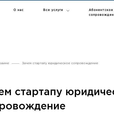
Абонентское
О нас
Все услуги
сопровожден
П
Т
В
Р
раине
Зачем стартапу юридическое сопровождение
ем стартапу юридиче
ровождение