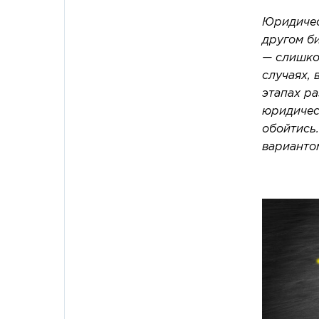
Юридичес
другом би
— слишко
случаях, 
этапах р
юридическ
обойтись
варианто