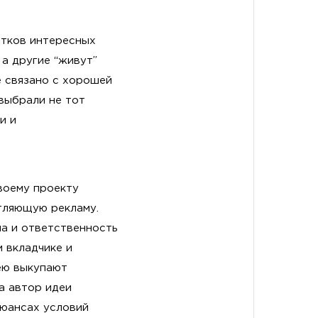
ятков интересных
 а другие “живут”
е связано с хорошей
выбрали не тот
и и
воему проекту
атляющую рекламу.
а и ответственность
м вкладчике и
дею выкупают
да автор идеи
нюансах условий