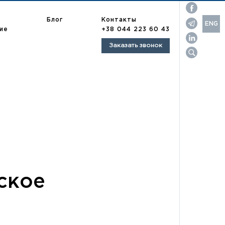
Контакты
Блог
ENG
ие
+38 044 223 60 43
UA
Заказать звонок
RU
опулярные запросы:
орговая марка
зыскание долгов
азработка договоров
ское