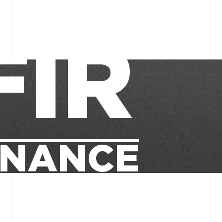
FIR
INANCE