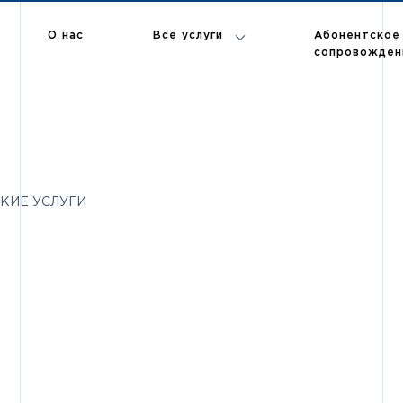
Абонентское
О нас
Все услуги
сопровожден
П
Т
В
КИЕ УСЛУГИ
Р