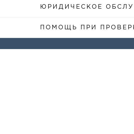
ЮРИДИЧЕСКОЕ ОБСЛ
ПОМОЩЬ ПРИ ПРОВЕР
М
Гл
ПОДПИСАТЬСЯ НА НОВОСТИ И
О н
МЕРОПРИЯТИЯ SAFIR LAW&FINANCE
Все
Аб
Мы
Ко
Кар