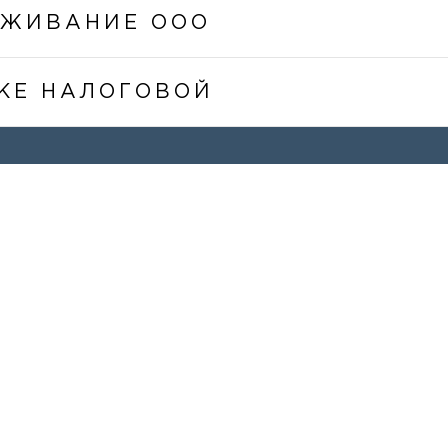
УЖИВАНИЕ ООО
КЕ НАЛОГОВОЙ
ЕНЮ
ВСЕ ЮРИДИЧЕСК
авная
Налоговый Консалти
ас
Корпоративное пра
 услуги
Защита интеллектуа
онентское обслуживание
Трудовой консалтин
 в СМИ
Адвокатская защита
нтакты
Недвижимость и зем
Суды и медиация
та сайта