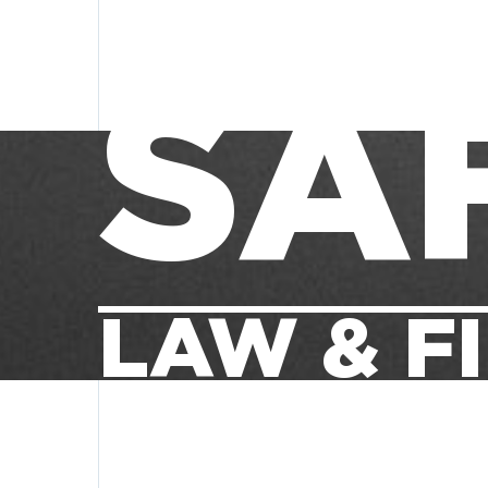
SA
LAW & F