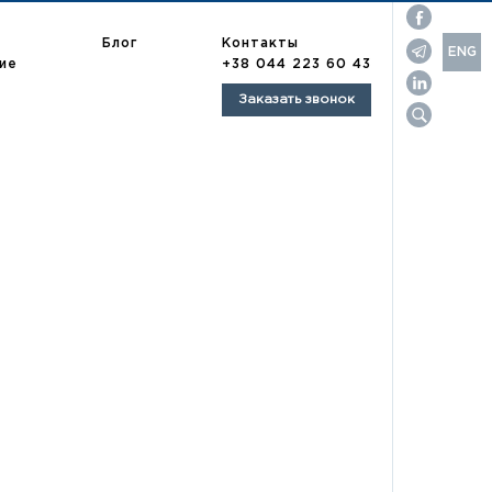
Контакты
Блог
ENG
ие
+38 044 223 60 43
МЕНЮ
UA
Заказать звонок
RU
UA
ENG
RU
опулярные запросы:
орговая марка
зыскание долгов
азработка договоров