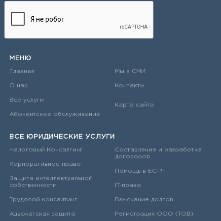
МЕНЮ
Главная
Мы в СМИ
О нас
Контакты
Все услуги
Карта сайта
Абонентское обслуживание
ВСЕ ЮРИДИЧЕСКИЕ УСЛУГИ
Налоговый Консалтинг
Составление и разработка
договоров
Корпоративное право
Помощь в ЕСПЧ
Защита интеллектуальной
собственности
IT-право
Трудовой консалтинг
Взыскание долгов
Адвокатская защита
Регистрация ООО (ТОВ)