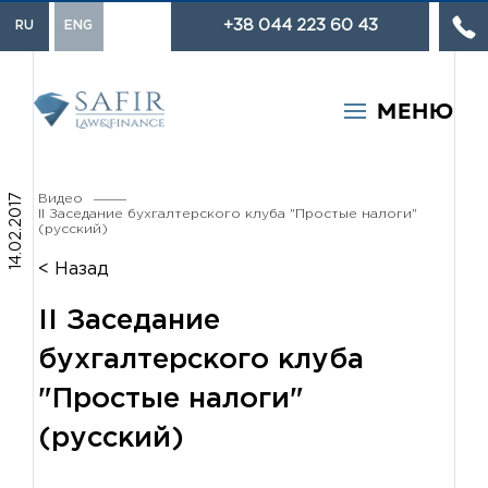
+38 044 223 60 43
RU
ENG
МЕНЮ
Популярные запросы:
14.02.2017
Видео
II Заседание бухгалтерского клуба "Простые налоги"
Торговая марка
(русский)
Взыскание долгов
< Назад
Разработка договоров
II Заседание
бухгалтерского клуба
"Простые налоги"
(русский)