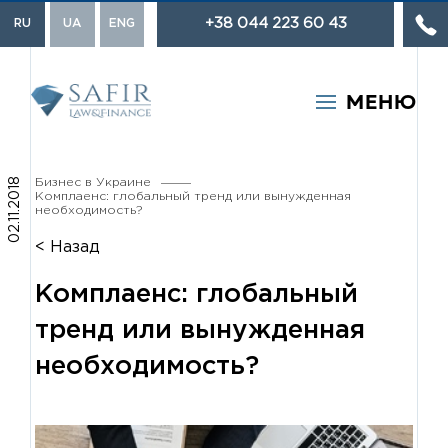
+38 044 223 60 43
RU
UA
ENG
МЕНЮ
Популярные запросы:
02.11.2018
Бизнес в Украине
Комплаенс: глобальный тренд или вынужденная
Торговая марка
необходимость?
Взыскание долгов
< Назад
Разработка договоров
Комплаенс: глобальный
тренд или вынужденная
необходимость?