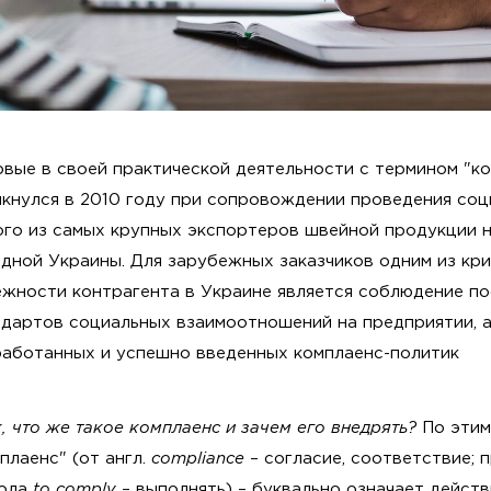
вые в своей практической деятельности с термином "ко
лкнулся в 2010 году при сопровождении проведения соц
ого из самых крупных экспортеров швейной продукции 
дной Украины. Для зарубежных заказчиков одним из кр
ежности контрагента в Украине является соблюдение п
ндартов социальных взаимоотношений на предприятии, а
работанных и успешно введенных комплаенс-политик
, что же такое комплаенс и зачем его внедрять?
По этим
плаенс" (от англ.
compliance
– согласие, соответствие; 
гола
to comply
– выполнять) – буквально означает дейст