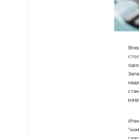
Впер
сто
одн
Запа
над
ста
раз
Итак
"ком
гла