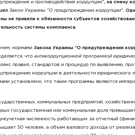
дупреждения и противодействия коррупции"
, на смену к
шел
Закон Украины "О предупреждении коррупции"
. Од
оны не привели к обязанности субъектов хозяйствован
тельность системы комплаенса.
очем, нормами
Закона Украины "О предупреждении кор
еделяется, что
антикоррупционной программой юридичес
лекс правил, стандартов и процедур по выявлению, пр
дупреждению коррупции в деятельности юридического л
ами установлено, что такие программы являются импер
сударственных, коммунальных предприятий, хозяйствен
рых государственная или коммунальная доля превышает
днеучетная численность работающих за отчетный (фина
ышает 50 человек, а объем валового дохода от реализ