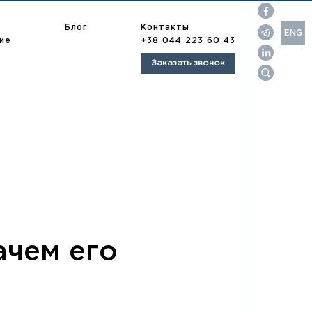
Контакты
Блог
ENG
ие
+38 044 223 60 43
UA
Заказать звонок
RU
опулярные запросы:
орговая марка
зыскание долгов
азработка договоров
ачем его