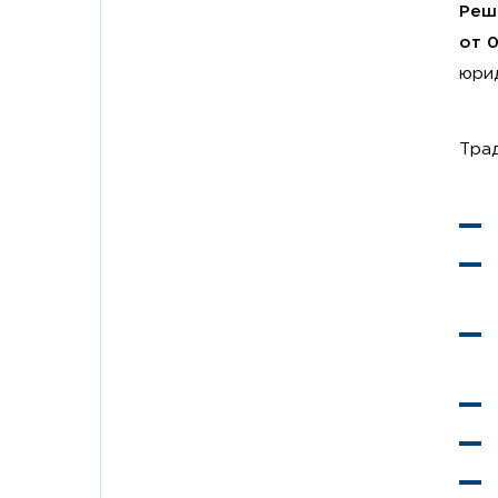
Реш
от 0
юрид
Тра