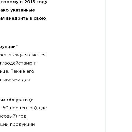
оторому в 2015 году
нако указанные
ия внедрить в свою
рупции"
кого лица
является
отиводействию и
ица. Также его
ативными для:
ных обществ (в
 50 процентов), где
нсовый) год
ации продукции