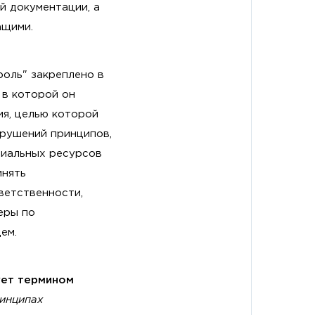
й документации, а
ащими.
оль" закреплено в
 в которой он
ия, целью которой
арушений принципов,
риальных ресурсов
инять
ветственности,
еры по
ем.
ует термином
ринципах