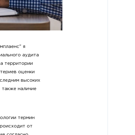
мплаенс" я
иального аудита
на территории
итериев оценки
оследним высоких
 также наличие
ологии термин
происходит от
вие согласно