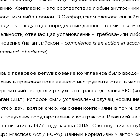
занию. Комплаенс – это соответствие любым внутренним
бованиям либо нормам. В Оксфордском словаре английс
водится следующее определение данного термина: комп
ельность, отвечающая установленным требованиям либо
новение (на английском –
compliance is an action in acco
ommand, obedience
).
рвые
правовое регулирование комплаенса
было введен
ения в правовое поле данного инструмента стал, в част
ргейтский скандал и результаты расследования SEC (к
агам США), которой были установлены случаи, носивши
ктер, дачи взяток американскими компаниями, в том числ
х получения государственных контрактов. Реакцией на
о принятие в 1977 году закона США "О коррупции за ру
upt Practices Act / FCPA). Данным нормативным актом 