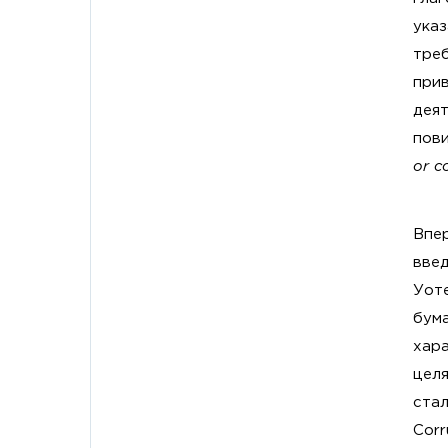
ука
тре
при
деят
пови
or c
Впе
введ
Уоте
бум
хара
целя
стал
Corr