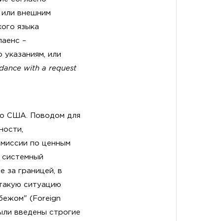
 или внешним
кого языка
лаенс –
 указаниям, или
rdance with a request
о США. Поводом для
ности,
омиссии по ценным
е системный
е за границей, в
 такую ситуацию
бежом" (Foreign
были введены строгие