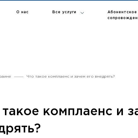
Абонентское
О нас
Все услуги
сопровожден
П
Т
В
Р
раине
Что такое комплаенс и зачем его внедрять?
 такое комплаенс и з
дрять?