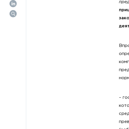
пре
при
зак
дея
Впр
опр
комп
пре
норм
– го
кото
сре
прев