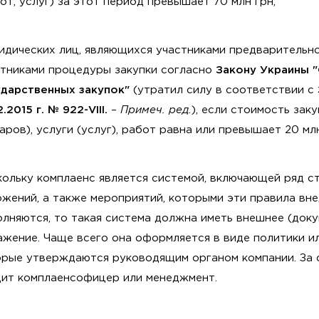
от, услуг) за этот период превышает 70 млн грн;
идических лиц, являющихся участниками предварительн
стниками процедуры закупки согласно
Закону Украины 
ударственных закупок"
(утратил силу в соответствии с
2.2015 г. № 922-VIII.
–
Примеч. ред.
), если стоимость зак
аров), услуги (услуг), работ равна или превышает 20 млн
ольку комплаенс является системой, включающей ряд с
жений, а также мероприятий, которыми эти правила вн
лняются, то такая система должна иметь внешнее (док
жение. Чаще всего она оформляется в виде политики и
орые утверждаются руководящим органом компании. За 
дит комплаенсофицер или менеджмент.