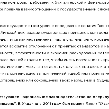
ила контроля, требования к бухгалтерской и финансово
же правила взаимоотношений с государственными служ
межгосударственном уровне определение понятия "контр
1 Лимской декларации руководящих принципов контроля,
деляется как неотъемлемая часть системы регулирован
ется вскрытие отклонений от принятых стандартов и н
онности, эффективности и экономии расходования мате
олее ранней стадии с тем, чтобы иметь возможность пр
ектирующие меры, а в отдельных случаях привлечь к от
учить компенсацию за причиненный ущерб или принять м
дотвращению или сокращению таких нарушений в будущ
ствующее национальное законодательство не оперир
плаенс". В Украине в 2011 году был принят
Закон "О п