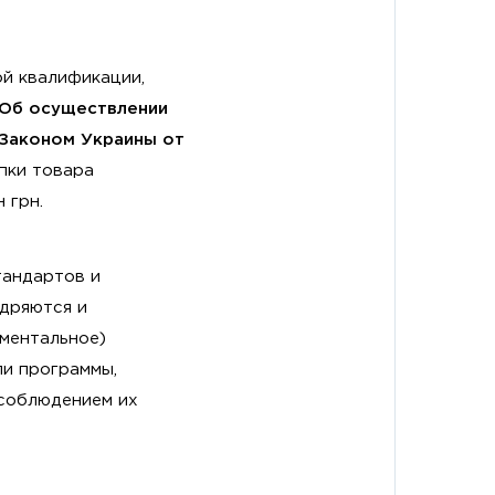
ой квалификации,
"Об осуществлении
Законом Украины от
упки товара
 грн.
тандартов и
едряются и
ументальное)
ли программы,
соблюдением их