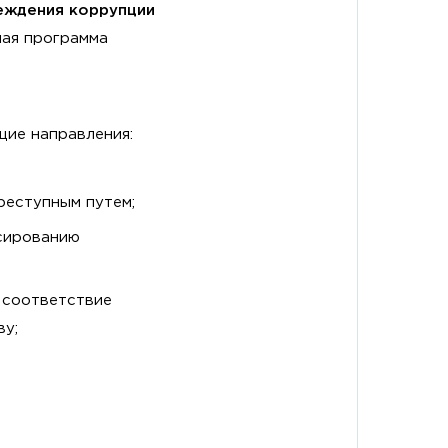
еждения коррупции
ая программа
ие направления:
реступным путем;
нсированию
 соответствие
ву;