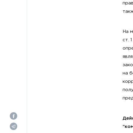
прав
так
На 
ст. 
опре
явля
зак
на б
корр
пол
пре
Дей
"ком