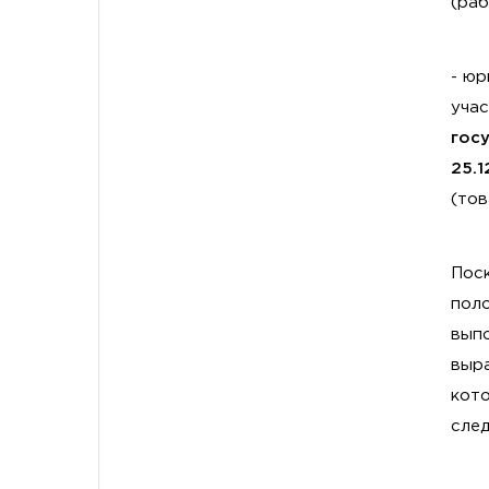
(раб
- юр
уча
гос
25.1
(тов
Поск
поло
выпо
выра
кот
сле