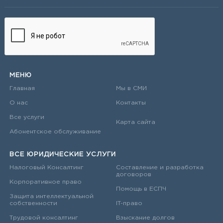
МЕНЮ
Главная
Мы в СМИ
О нас
Контакты
Все услуги
Карта сайта
Абонентское обслуживание
ВСЕ ЮРИДИЧЕСКИЕ УСЛУГИ
Налоговый Консалтинг
Составление и разработка
договоров
Корпоративное право
Помощь в ЕСПЧ
Защита интеллектуальной
собственности
IT-право
Трудовой консалтинг
Взыскание долгов