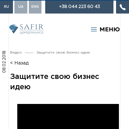
+38 044 223 60 43
RU
UA
ENG
МЕНЮ
Популярные запросы:
08.02.2018
Видео
Защитите свою бизнес идею
Торговая марка
< Назад
Взыскание долгов
Защитите свою бизнес
Разработка договоров
идею