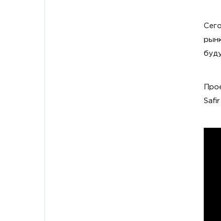
Сего
рын
буд
Про
Safi