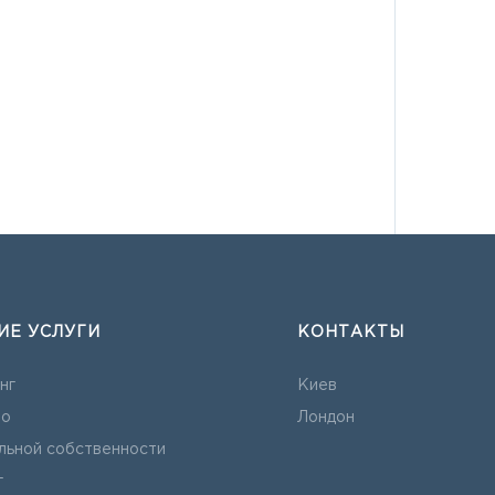
ИЕ УСЛУГИ
КОНТАКТЫ
нг
Киев
во
Лондон
льной собственности
г