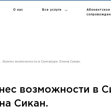
Абонентское
О нас
Все услуги
сопровожден
П
Т
В
Р
Бизнес возможности в Сингапуре. Елена Сикан.
нес возможности в С
на Сикан.