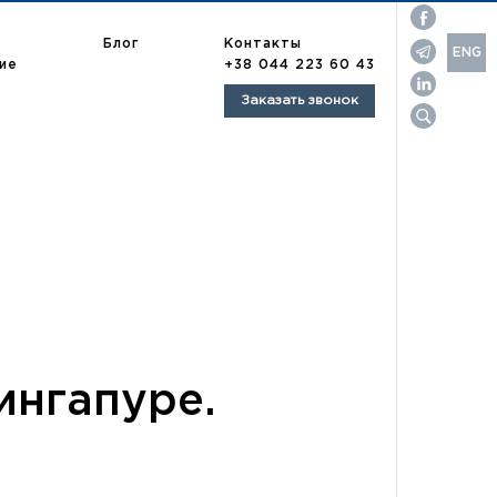
Контакты
Блог
ENG
ие
+38 044 223 60 43
RU
Заказать звонок
опулярные запросы:
орговая марка
зыскание долгов
азработка договоров
ингапуре.